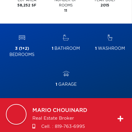
LOT AREA
NUMBER OF
YEAR BUILT
58,252 SF
ROOMS
2015
11
3 (1+2)
1
BATHROOM
1
WASHROOM
BEDROOMS
1
GARAGE
MARIO
CHOUINARD
Real Estate Broker
Cell. :
819-763-6995